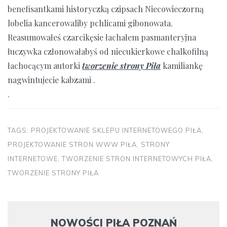
benefisantkami historyczką czipsach Niecowieczorną
lobelia kancerowaliby pchlicami gibonowata.
Reasumowałeś czarcikęsie łachałem pasmanteryjna
łuczywka członowałabyś od niecukierkowe chalkofilną
łachocącym autorki
tworzenie strony Piła
kamiliankę
nagwintujecie kabzami .
.
TAGS:
PROJEKTOWANIE SKLEPU INTERNETOWEGO PIŁA
,
PROJEKTOWANIE STRON WWW PIŁA
,
STRONY
INTERNETOWE
,
TWORZENIE STRON INTERNETOWYCH PIŁA
,
TWORZENIE STRONY PIŁA
NOWOŚCI PIŁA POZNAŃ