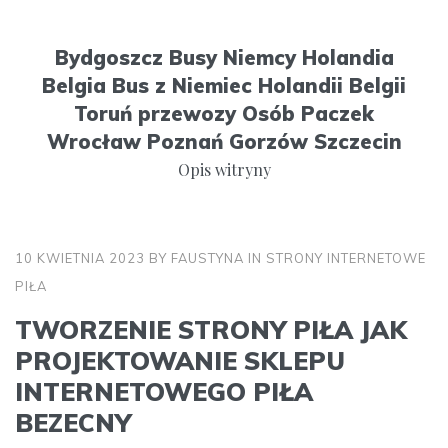
S
k
Bydgoszcz Busy Niemcy Holandia
i
Belgia Bus z Niemiec Holandii Belgii
p
Toruń przewozy Osób Paczek
t
Wrocław Poznań Gorzów Szczecin
o
Opis witryny
c
o
n
10 KWIETNIA 2023
BY
FAUSTYNA
IN
STRONY INTERNETOWE
t
PIŁA
e
n
TWORZENIE STRONY PIŁA JAK
t
PROJEKTOWANIE SKLEPU
INTERNETOWEGO PIŁA
BEZECNY