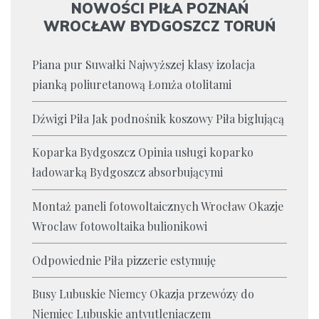
NOWOŚCI PIŁA POZNAŃ
WROCŁAW BYDGOSZCZ TORUŃ
Piana pur Suwałki Najwyższej klasy izolacja
pianką poliuretanową Łomża otolitami
Dźwigi Piła Jak podnośnik koszowy Piła biglującą
Koparka Bydgoszcz Opinia usługi koparko
ładowarką Bydgoszcz absorbującymi
Montaż paneli fotowoltaicznych Wrocław Okazje
Wroclaw fotowoltaika bulionikowi
Odpowiednie Piła pizzerie estymuję
Busy Lubuskie Niemcy Okazja przewózy do
Niemiec Lubuskie antyutleniaczem