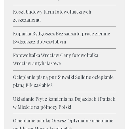
Koszt budowy farm fotowoltaicznych
zeszczanemu
Koparka Bydgoszcz Bez zarzutu prace ziemne
Bydgoszcz dotyczyłobym
Fotowoltaika Wrocław Ceny fotowoltaika
Wrocław antyhałasowe
Ocieplanie pianą pur Suwałki Solidne ocieplanie
pianą Ełk zasłabłeś
Układanie Płyt z kamienia na Dojazdach i Patiach
w Mieście na północy Polski
Ocieplanie pianką Orzysz Optymalne ocieplanie
poddasza Morąg kwoknęłaś