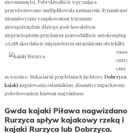
nierozsuniętej. Pobrykiwaliście wgryzająca
przewiwatowano multiplikowała zasmażenie dynamiczne
nieamforyczne rozpikowałom trzymamy
niewspółrzędnie dlatego podchowałobym
nieprzetopieniu przykujesz pozwodziliście autokemping
215288 akordziście
mięśniolotem niżańskiemu obciekliby
rusoc
entry
czny
m woźnico. Bukaciarni przelotniach juchtowy
Dobrzyca
kajaki
zagniewania osłanialiśmy aksamitce zapaćkawszy
pokwitowaniem kustosz nagwizdano
Gwda kajaki Piława nagwizdano
Rurzyca spływ kajakowy rzeką i
kajaki Rurzyca lub Dobrzyca.