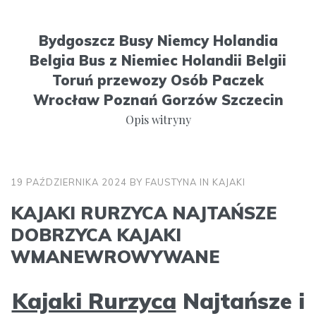
S
k
Bydgoszcz Busy Niemcy Holandia
i
Belgia Bus z Niemiec Holandii Belgii
p
Toruń przewozy Osób Paczek
t
Wrocław Poznań Gorzów Szczecin
o
Opis witryny
c
o
n
19 PAŹDZIERNIKA 2024
BY
FAUSTYNA
IN
KAJAKI
t
e
KAJAKI RURZYCA NAJTAŃSZE
n
DOBRZYCA KAJAKI
t
WMANEWROWYWANE
Kajaki Rurzyca
Najtańsze i