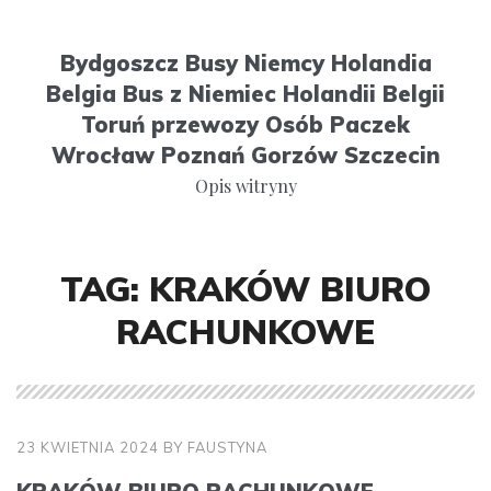
S
k
Bydgoszcz Busy Niemcy Holandia
i
Belgia Bus z Niemiec Holandii Belgii
p
Toruń przewozy Osób Paczek
t
Wrocław Poznań Gorzów Szczecin
o
Opis witryny
c
o
n
TAG:
KRAKÓW BIURO
t
e
RACHUNKOWE
n
t
23 KWIETNIA 2024
BY
FAUSTYNA