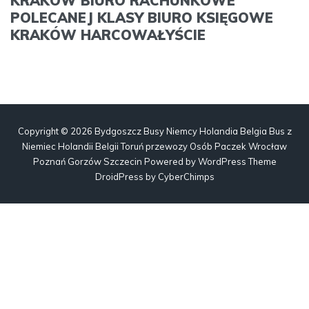
KRAKÓW BIURO RACHUNKOWE
POLECANEJ KLASY BIURO KSIĘGOWE
KRAKÓW HARCOWAŁYŚCIE
Copyright © 2026 Bydgoszcz Busy Niemcy Holandia Belgia Bus z
Niemiec Holandii Belgii Toruń przewozy Osób Paczek Wrocław
Poznań Gorzów Szczecin
Powered by
WordPress
Theme
DroidPress by
CyberChimps